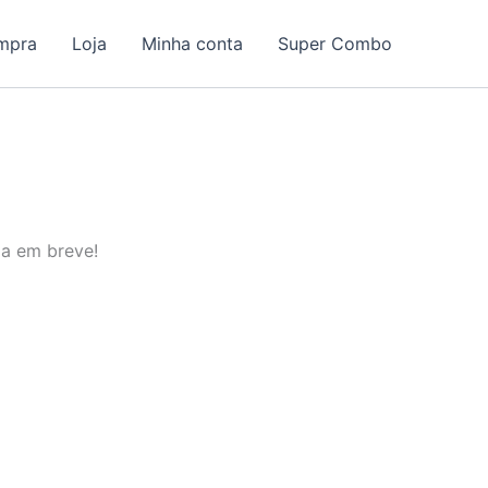
ompra
Loja
Minha conta
Super Combo
da em breve!